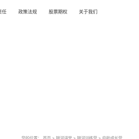
责任
政策法规
股票期权
关于我们
您的位置：
首页
>
银河讲堂
>
银河训练营
>
启航成长营