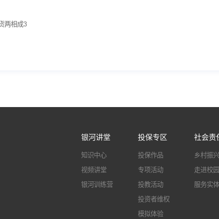
货两相成3
银河讲堂
投保专区
社会责
知识中心
投保作品
乡村振
视频讲堂
专项活动
走进校
银河训练营
投教活动
服务实
投资者维权
模拟体验