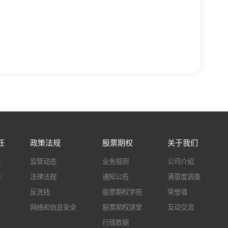
任
政策法规
股票期权
关于我们
兴
监管动态
业务规则
公司介绍
园
法律法规
通知公告
满意度调查
体
反洗钱
股票期权学苑
荣誉墙
网络和信息安全
股票期权讲堂
互动交流
行情数据