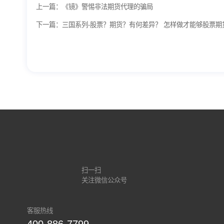
上一篇：《镜》警惕非法期货代理的骗局
下一篇：三国系列-股票？期货？有何差异？ 怎样做才能够股票期
扫一扫
关注微信公众号
客服热线
400-886-7799