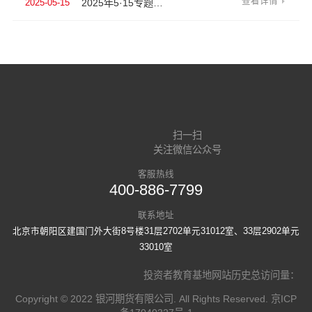
查看详情
2025年5·15专题 | 花样骗局现形记 投资须警钟长鸣
2025-05-15
原创
扫一扫
关注微信公众号
客服热线
400-886-7799
联系地址
北京市朝阳区建国门外大街8号楼31层2702单元31012室、33层2902单元
33010室
投资者教育基地网站历史总访问量：
Copyright © 2022 银河期货有限公司. All Rights Reserved.
京ICP