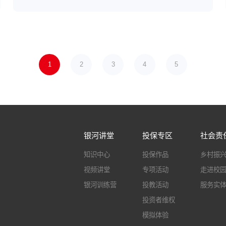
1
2
3
4
5
银河讲堂
投保专区
社会责
知识中心
投保作品
乡村振
视频讲堂
专项活动
走进校
银河训练营
投教活动
服务实
投资者维权
模拟体验