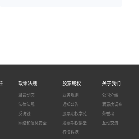
任
政策法规
股票期权
关于我们
兴
监管动态
业务规则
公司介绍
园
法律法规
通知公告
满意度调查
体
反洗钱
股票期权学苑
荣誉墙
网络和信息安全
股票期权讲堂
互动交流
行情数据